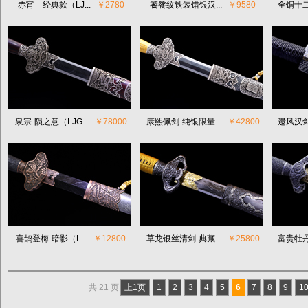
赤宵―经典款（LJ...
￥2780
饕餮纹铁装错银汉...
￥9580
全铜十二
泉宗-陨之意（LJG...
￥78000
康熙佩剑-纯银限量...
￥42800
遗风汉剑
喜鹊登梅-暗影（L...
￥12800
草龙银丝清剑-典藏...
￥25800
富贵牡丹
共 21 页
上1页
1
2
3
4
5
6
7
8
9
1