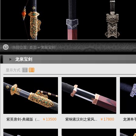
当前位置:
首页
» 龙泉宝剑
龙泉宝剑
显示方式
紫英唐剑-典藏版（...
￥13500
紫铜素汉剑之紫风...
￥17800
龙渊单手