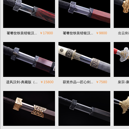
饕餮纹铁装错银汉...
￥17800
饕餮纹铁装错银汉...
￥9800
出云剑
遗风汉剑-典藏版（...
￥15800
获奖作品—匠心剑...
￥7580
泉宗-康