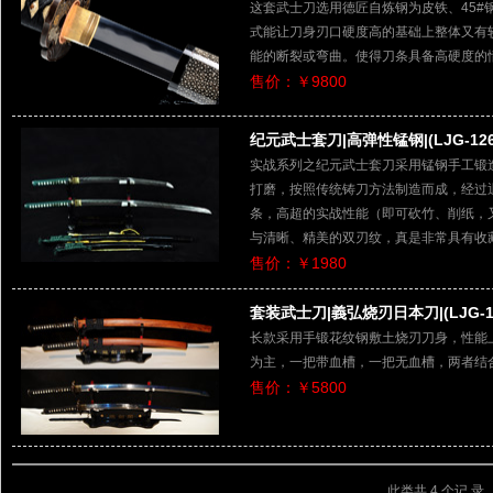
这套武士刀选用德匠自炼钢为皮铁、45
式能让刀身刃口硬度高的基础上整体又有
能的断裂或弯曲。使得刀条具备高硬度的
售价：￥9800
纪元武士套刀|高弹性锰钢|(LJG-126
实战系列之纪元武士套刀采用锰钢手工锻
打磨，按照传统铸刀方法制造而成，经过
条，高超的实战性能（即可砍竹、削纸，又
与清晰、精美的双刃纹，真是非常具有收
售价：￥1980
套装武士刀|義弘烧刃日本刀|(LJG-11
长款采用手锻花纹钢敷土烧刃刀身，性能
为主，一把带血槽，一把无血槽，两者结
售价：￥5800
此类共 4 个记 录