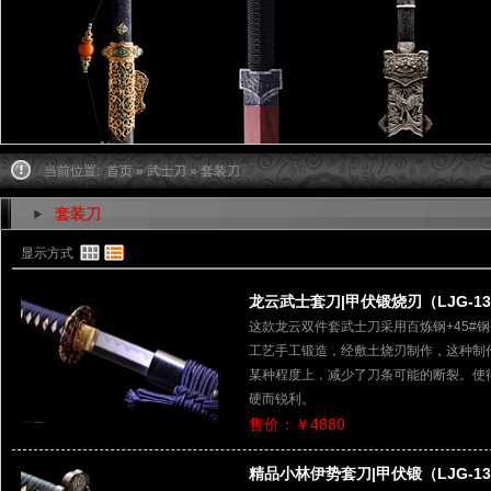
当前位置:
首页
»
武士刀
» 套装刀
套装刀
显示方式
龙云武士套刀|甲伏锻烧刃（LJG-13
这款龙云双件套武士刀采用百炼钢+45#
工艺手工锻造，经敷土烧刃制作，这种制
某种程度上，减少了刀条可能的断裂。使
硬而锐利。
售价：￥4880
精品小林伊势套刀|甲伏锻（LJG-13