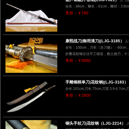
人气指
全长：88cm，鞭长：61cm，鞭径：3.8c
售价：￥780
康熙战刀|御用清刀|(LJG-3185）
人
全长：100cm，刃长（含刀镞）：60cm，柄
折叠花纹钢古法手工锻造，敷土烧刃，十
售价：￥6880
手雕铜柄单刀|花纹钢|(LJG-3183）
全长:101cm,刃长:75cm,刃宽:3.9-6
售价：￥2800
铜头手杖刀|花纹钢（LJG-2214）