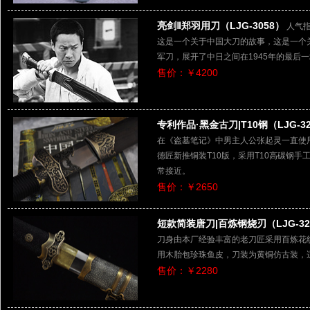
亮剑Ⅱ郑羽用刀（LJG-3058）
人气指
这是一个关于中国大刀的故事，这是一个
军刀，展开了中日之间在1945年的最后
售价：￥4200
专利作品·黑金古刀|T10钢（LJG-32
在《盗墓笔记》中男主人公张起灵一直使
德匠新推铜装T10版，采用T10高碳钢
常接近。
售价：￥2650
短款简装唐刀|百炼钢烧刃（LJG-32
刀身由本厂经验丰富的老刀匠采用百炼花
用木胎包珍珠鱼皮，刀装为黄铜仿古装，
售价：￥2280