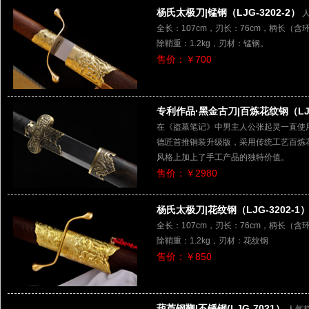
杨氏太极刀|锰钢（LJG-3202-2）
人
全长：107cm，刃长：76cm，柄长（含环首
除鞘重：1.2kg，刃材：锰钢。
售价：￥700
专利作品·黑金古刀|百炼花纹钢（LJG
在《盗墓笔记》中男主人公张起灵一直使
德匠首推铜装升级版，采用传统工艺百炼
风格上加上了手工产品的独特价值。
售价：￥2980
杨氏太极刀|花纹钢（LJG-3202-1
全长：107cm，刃长：76cm，柄长（含环首
除鞘重：1.2kg，刃材：花纹钢
售价：￥850
葫芦钢鞭|不锈钢(LJG-7021）