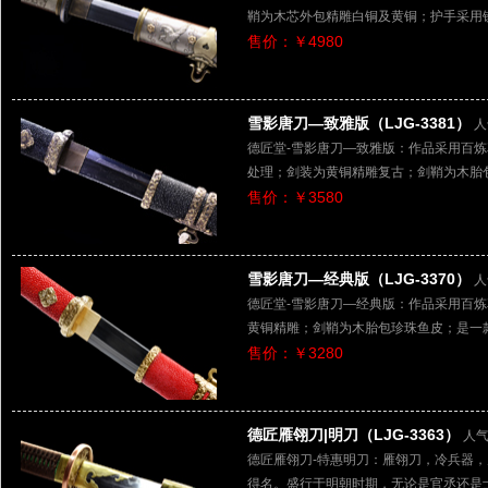
鞘为木芯外包精雕白铜及黄铜；护手采用
售价：￥4980
雪影唐刀—致雅版（LJG-3381）
人
德匠堂-雪影唐刀—致雅版：作品采用百
处理；剑装为黄铜精雕复古；剑鞘为木胎
售价：￥3580
雪影唐刀—经典版（LJG-3370）
人
德匠堂-雪影唐刀—经典版：作品采用百
黄铜精雕；剑鞘为木胎包珍珠鱼皮；是一
售价：￥3280
德匠雁翎刀|明刀（LJG-3363）
人气
德匠雁翎刀-特惠明刀：雁翎刀，冷兵器
得名。盛行于明朝时期，无论是官丞还是