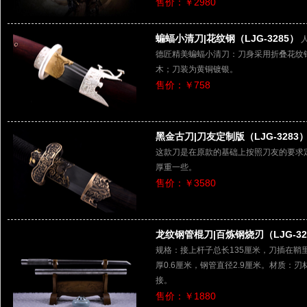
售价：￥2980
蝙蝠小清刀|花纹钢（LJG-3285）
德匠精美蝙蝠小清刀：刀身采用折叠花纹
木；刀装为黄铜镀银。
售价：￥758
黑金古刀|刀友定制版（LJG-3283
这款刀是在原款的基础上按照刀友的要求
厚重一些。
售价：￥3580
龙纹钢管棍刀|百炼钢烧刃（LJG-32
规格：接上杆子总长135厘米，刀插在鞘里
厚0.6厘米，钢管直径2.9厘米。材质
接。
售价：￥1880