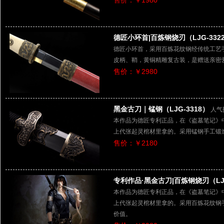
售价：￥1980
德匠小环首|百炼钢烧刃（LJG-332
德匠小环首，采用百炼花纹钢经传统工艺
皮柄、鞘，黄铜精雕复古装，是赠送亲密
售价：￥2980
黑金古刀｜锰钢（LJG-3318）
人气
本作品为德匠专利正品，在《盗墓笔记》
上代张起灵棺材里拿的。采用锰钢手工锻
售价：￥2180
专利作品·黑金古刀|百炼钢烧刃（LJG
本作品为德匠专利正品，在《盗墓笔记》
上代张起灵棺材里拿的。采用百炼花纹钢
价值。