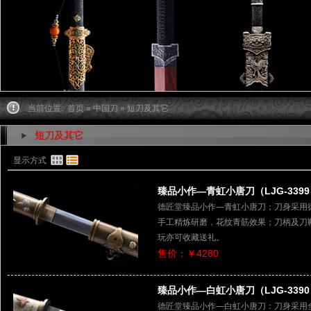
当前位置:
首页
»
中国刀
» 短刀及其它
短刀及其它
显示方式
臻品小作—青虹小唐刀（LJG-3399
德匠堂臻品小作—青虹小唐刀；刀身采用
手工精炼研磨，花纹青筋效果；刀柄及刀
玩亦可收藏送礼。
售价：￥4280
臻品小作—白虹小唐刀（LJG-3390
德匠堂臻品小作—白虹小唐刀：刀身采用