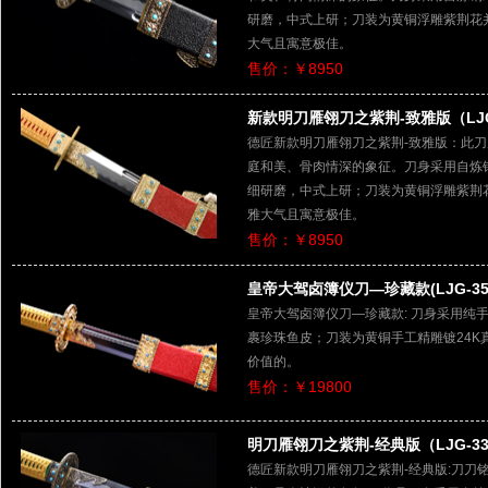
研磨，中式上研；刀装为黄铜浮雕紫荆花
大气且寓意极佳。
售价：￥8950
新款明刀雁翎刀之紫荆-致雅版（LJG
德匠新款明刀雁翎刀之紫荆-致雅版：此刀
庭和美、骨肉情深的象征。刀身采用自炼钢
细研磨，中式上研；刀装为黄铜浮雕紫荆
雅大气且寓意极佳。
售价：￥8950
皇帝大驾卤簿仪刀—珍藏款(LJG-350
皇帝大驾卤簿仪刀—珍藏款: 刀身采用纯
裹珍珠鱼皮；刀装为黄铜手工精雕镀24K
价值的。
售价：￥19800
明刀雁翎刀之紫荆-经典版（LJG-33
德匠新款明刀雁翎刀之紫荆-经典版:刀刀