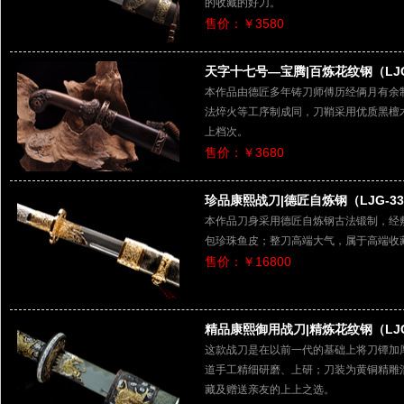
的收藏的好刀。
售价：￥3580
天字十七号—宝腾|百炼花纹钢（LJG-
本作品由德匠多年铸刀师傅历经俩月有余
法焠火等工序制成同，刀鞘采用优质黑檀
上档次。
售价：￥3680
珍品康熙战刀|德匠自炼钢（LJG-33
本作品刀身采用德匠自炼钢古法锻制，经
包珍珠鱼皮；整刀高端大气，属于高端收
售价：￥16800
精品康熙御用战刀|精炼花纹钢（LJG-
这款战刀是在以前一代的基础上将刀镡加
道手工精细研磨、上研；刀装为黄铜精雕
藏及赠送亲友的上上之选。