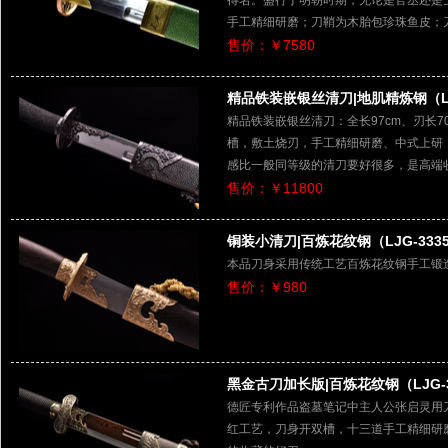
得名。盛行于明朝时期，无论是官丞还是
手工精细研磨；刀鞘为木胎包珍珠鱼皮；
售价：￥7580
精品铁装嵌银丝清刀|地肌精炼钢（LJ
精品铁装嵌银丝清刀：全长97cm、刃长7
槽，敷土烧刃，手工精细研磨、中式上研
感比一般同等级的清刀要好很多，是高端
售价：￥11800
铜装小清刀|百炼花纹钢（LJG-333
本品刀身采用传统工艺百炼花纹钢手工锻
售价：￥980
黑金古刀加长版|百炼花纹钢（LJG-3
德匠专利作品盗墓笔记中主人公张启灵用
红工艺，刀身开双槽，十三道手工精细研