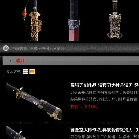
当前位置:
首页
»
中国刀
» 清刀
清刀
显示方式
周强刀剑作品-清官刀之牡丹清刀-经典
刀身采用德匠自炼钢古法锻造，折叠锻打至
装采用标准清官刀制式，雕刻牡丹花纹饰
售价：￥7980
德匠堂大师作-经典铁装错银清刀（LJ
刀身采用德匠纯手工自炼钢古法锻造，经