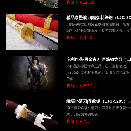
售价：￥11800
精品康熙战刀|精炼花纹钢（LJG-33
刀身采用德匠精炼花纹钢古法锻制，经古
鞘为木胎包珍珠鱼皮；整刀高端大气，属
售价：￥7800
专利作品·黑金古刀|百炼钢烧刃（LJG
本作品为德匠专利正品，在《盗墓笔记》
上代张起灵棺材里拿的。采用百炼花纹钢
价值。
售价：￥2980
蝙蝠小清刀|花纹钢（LJG-3285）
德匠精美蝙蝠小清刀：刀身采用折叠花纹
木；刀装为黄铜镀银。
售价：￥758