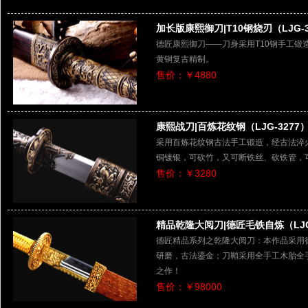
加长版康熙御刀|T10钢烧刃（LJG-3
德匠康熙御刀——刀身采用T10钢手工
黄铜复古精制。
售价：￥4880
康熙战刀|百炼花纹钢（LJG-3277
采用百炼花纹钢古法手工锻造，经古法淬
铜镀银，可砍竹，又可断铁丝、砍铁管，
售价：￥3280
精品乾隆大阅刀|德匠毛铁自炼（LJG-
德匠精品系列之乾隆大阅刀：本作品采用
研磨，古法鎏金；刀鞘采用全手工木胎全
之作！
售价：￥98000