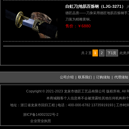
白虹刀|地肌百炼钢（LJG-3271）
德匠品质——刀身采用德匠地肌百炼钢手
刀装为精雕黄铜。
售价：￥6880
共 2 页
1
2
下1页
此类共 
公司介绍
|
联系我们
|
订购须知
|
代理须知
Copyright © 2021-2023 龙泉市德匠工艺品有限公司 版权所有, All Rig
本商城顾客个人信息将不会被泄露给其他任何机构和
地址：浙江省龙泉市回归工程 | 电话：400-000-6782 13735919193 | 工作时间
浙ICP备14002322号-2
企业营业执照