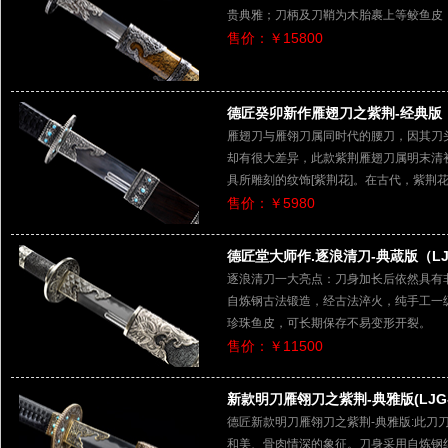
贵典雅；刀柄及刀鞘为木胎裹上等鲛鱼皮
售价：￥15800
德匠癸卯新作雁翅刀之紫荆-经典版（L
雁翅刀与雁翎刀属同时代的腰刀，因其刀
却有很大差异，此款紫荆雁翅刀属明末清
具所雕刻的纹饰[紫荆花]。在古代，紫荆
售价：￥5980
德匠堂大师作.逐浪清刀-典蒧版（LJG
逐浪清刀一大亮点：刀身加长后依然具有
自炼钢古法锻造，经古法淬火，纯手工一
珍珠鱼皮，可长期保存不易变形开裂。
售价：￥11500
新款明刀雁翎刀之紫荆-典雅版(LJG-3
德匠新款明刀雁翎刀之紫荆-典雅版:此刀
和美、骨肉情深的象征。刀身采用自炼钢纯