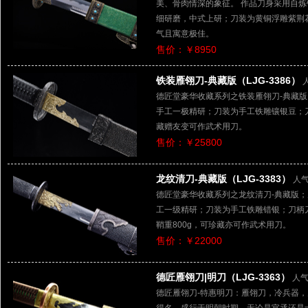
美、骨肉情深的象征。 作品刀身采用自炼
细研磨，中式上研；刀装为黄铜浮雕紫荆
气且寓意极佳。
售价：￥8950
铁装雁翎刀-典藏版（LJG-3386）
德匠堂豪华收藏系列之铁装雁翎刀-典藏版
手工一极精研；刀装为手工铁雕镶银豆；
藏赠友变可作武术用刀。
售价：￥25800
龙纹清刀-典藏版（LJG-3383）
人气
德匠堂豪华收藏系列之龙纹清刀-典藏版；
工一级精研；刀装为手工铁雕错银；刀柄
鞘重800g，可珍藏亦可作武术用刀。
售价：￥22000
德匠雁翎刀|明刀（LJG-3363）
人气
德匠雁翎刀-特惠明刀：雁翎刀，冷兵器