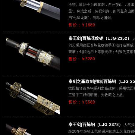
所铸。欧冶子为铸此剑，凿开茨山 ，放出
星"。剑成之后，俯视剑身，如同登高山而
曰"七星龙渊"，简称龙渊剑。
售价：￥1880
秦王剑|百炼花纹钢（LJG-2352）
剑刃采用德匠百炼花纹钢手工锻打造而成
研磨；剑鞘选用上等紫光檀；剑装为黄铜
售价：￥3280
秦剑之赢政剑|扭转百炼钢（LJG-25
德匠扭转百炼钢系列之赢政剑：采用德匠
三道手工精细研磨。为收藏之上品。
售价：￥5580
秦王剑|百炼钢（LJG-2378）
人气指
经20多年经验工艺师采用传统工艺花纹