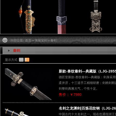
当前位置:
首页
»
龙泉宝剑
» 秦剑
秦剑
显示方式
新款-兽纹秦剑—典藏版（LJG-285
德匠堂新款-兽纹秦剑—典藏版：剑身采
柔并济，十三道手工精细研磨；剑柄剑鞘
剑整剑典雅大气，个性十足。
售价：￥7980
名剑之龙渊剑|百炼花纹钢（LJG-26
中国古代十大名剑之一。现在也通指浙江