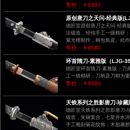
售价：￥6980
原创唐刀之天问-经典版(LJG
德匠堂原创唐刀之天问-经典
法锻造，经纯手工一级精研；
紫光檀制作，柄包鱼皮。此作
售价：￥8580
环首隋刀-素雅版（LJG-35
德匠堂环首隋刀-素雅版；刀
工一级精研；刀柄及刀鞘为重
售价：￥9580
天铁系列之胜影唐刀-珍藏版（
德匠堂天铁系列之胜影唐刀-
锻造，夹钢复合，七星井水淬
手工雕刻菊花纹饰；木胎裹胶