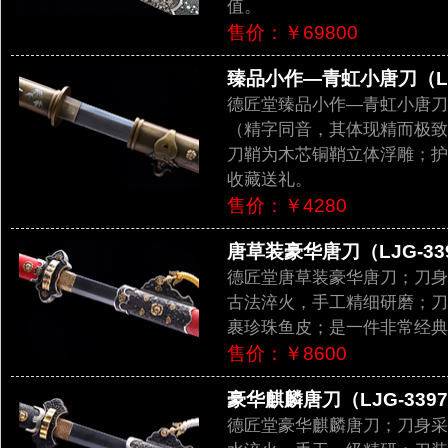
值。
售价：￥69800
臻品小作—青虹小唐刀（LJG
德匠堂臻品小作—青虹小唐刀
（精字同音，其体现精而极致
刀鞘为木芯铜鞘立体浮雕；护
收藏送礼。
售价：￥4280
唐草装豪华唐刀（LJG-33
德匠堂唐草装豪华唐刀；刀身
古法淬火，手工精细研磨；刀
裹珍珠鱼皮；是一件非常经典
售价：￥8600
豪华麒麟唐刀（LJG-339
德匠堂豪华麒麟唐刀；刀身采