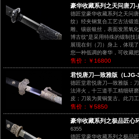
豪华收藏系列之天问唐刀-典
德匠堂豪华收藏系列之天问唐
纹）经夹钢复合工艺古法锻造
雕、镶嵌银丝，表面发黑氧化
博古纹”是采用特殊的锻制技
展现在剑（刀）身上，体现了
您一种低调的奢华，可收藏把
售价：￥16800
君悦唐刀—致雅版（LJG-3
德匠堂君悦唐刀—致雅版：刀
法淬火，十三道手工精细研磨
皮；刀装为黄铜复古。此刀工
售价：￥5850
豪华收藏系列之极品匠心环首
6355
德匠堂豪华收藏系列之极品匠