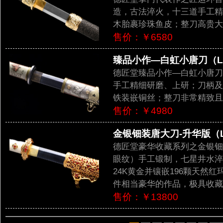
造，古法淬火，十三道手工精
木胎裹珍珠鱼皮；整刀高贵大
售价：￥6580
臻品小作—白虹小唐刀（LJG
德匠堂臻品小作—白虹小唐刀
手工精细研磨、上研；刀柄及
铁装嵌铜丝；整刀非常精致且
售价：￥4980
金银钿装唐大刀-升华版（LJ
德匠堂豪华收藏系列之金银钿
眼纹）手工锻制，七星井水淬
24K黄金并镶嵌196颗天然
件相当豪华的作品，极具收藏
售价：￥13800