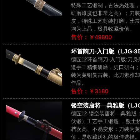
特殊工艺锻制，古法热处理，
研磨难度也非常之高）；刀装
皮，特殊工艺封装打磨，比常
均为上品，极具收藏价值。
售价：￥49800
环首隋刀-入门版（LJG-35
德匠堂环首隋刀-入门版:刀
道手工精细研磨，刃口研白；
装为黄铜复古装。此刀素雅却
作品。
售价：￥3180
镂空装唐将—典雅版（LJG-
德匠堂-镂空装唐将—典雅版：
伏锻）工艺手工锻造 ，敷土
档次高、不易变形；刀装为黄
值，是收藏送礼的极佳选择。