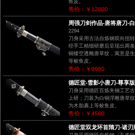
鱼皮。
售价：￥12800
周强刀剑作品-唐将唐刀-白
2294
刀身采用古法自炼钢双向扭转
经手工精细研磨后呈现出两条
铜镂空透雕唐草纹，寓意是生
等鲛鱼皮。
售价：￥9980
德匠堂-雪影小唐刀-尊享版（
刀身采用德匠百炼夹钢工艺古
上研；刀装为白铜浮雕唐草纹
为木胎裹上等鲛鱼皮。
售价：￥4580
德匠堂双龙环首隋刀-诸刃版（