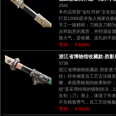
2541
本作品荣获“金牡丹杯”文化
打至12000层并加入独家
手工一级精研；刀柄及刀鞘为
吉祥如意的寓意，并经溜金溜
致大气，是收藏、送礼的不错
售价：￥6980
浙江省博物馆收藏款-胜影唐刀
5736
浙江省博物馆收藏款-胜影唐
纹）经夹钢复合工艺古法锻造
雕，表面黑银相间效果制作；
纹”是采用特殊的锻制技法，
在剑（刀）身上，体现了作者
不失精致秀气，且工艺价格极
售价：￥9580