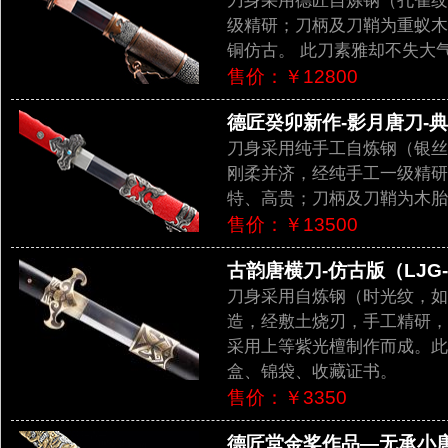
刀身采用德匠自炼钢（孔雀纹
级精研；刀柄及刀鞘为重蚁木
铜仿古。 此刀素雅却不失大
售价：￥12800
德匠癸卯新作-影月唐刀-典藏
刀身采用纯手工自炼钢（银丝
刚柔并济，经纯手工一级精研
特、高贵；刀柄及刀鞘为木胎
售价：￥13500
古韵唐横刀-仿古版（LJG-3
刀身采用自炼钢（时光纹，如
造，经敷土烧刃，手工精研，
采用上等紫光檀制作而成。此
盒、锦袋、收藏证书。
售价：￥3350
德匠堂金奖作品—无承小唐刀