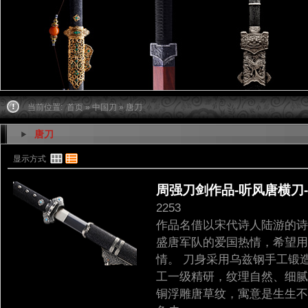
当前位置:
首页
»
中国刀
» 唐刀
唐刀
显示方式
周强刀剑作品-听风唐横刀-
2253
作品名借以宋代诗人陆游的诗
盛唐军队的爱国热情，希望用
情。 刀身采用乌兹钢手工锻
工一级精研，纹理自然、细腻
铜浮雕唐草纹，寓意是生生不