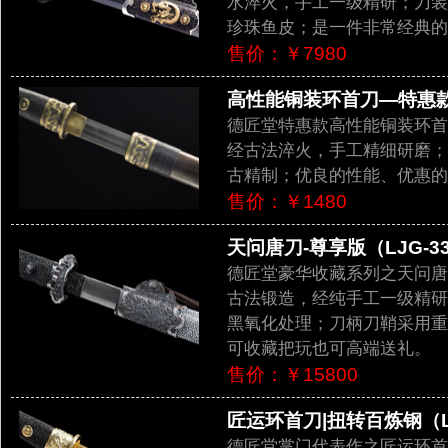
水淬火，手工一级精研；刀装
珍珠鱼皮；是一件非常经典的
售价：￥7980
高性能铜装环首刀—特惠款（
德匠堂特惠款高性能铜装环首
经古法淬火，手工精细研磨；
古精制；优良的性能、优惠的
售价：￥1480
天问唐刀-尊享版（LJG-33
德匠堂豪华收藏系列之天问唐
古法锻造，经纯手工一级精研
黑氧化处理；刀柄刀鞘采用重
可收藏把玩也可高端送礼。
售价：￥15800
匠运环首刀|扭转百炼钢（LJ
德匠堂掌门代表作之匠运环首