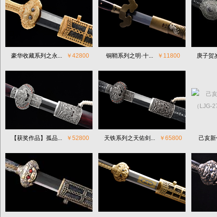
豪华收藏系列之永...
￥42800
铜鞘系列之明·十...
￥11800
庚子贺岁
【获奖作品】孤品...
￥52800
天铁系列之天佑剑...
￥65800
己亥新