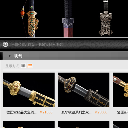
当前位置:
首页
»
龙泉宝剑
» 明剑
明剑
显示方式
德匠堂精品大宝剑...
￥21800
豪华收藏系列之永...
￥25800
复原新作