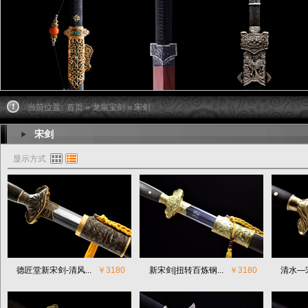
当前位置:
首页
»
龙泉宝剑
» 宋剑
宋剑
显示方式
德匠堂新宋剑-清风...
￥3180
新宋剑|扭转百炼钢...
￥3180
清水—宋