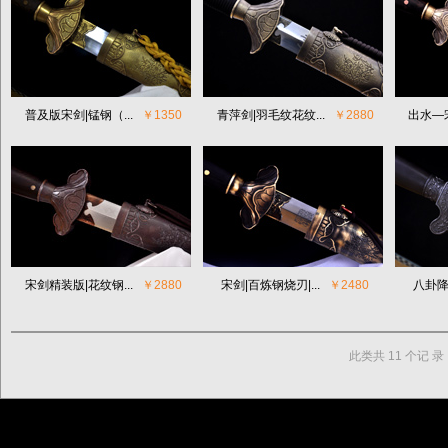
普及版宋剑|锰钢（...
￥1350
青萍剑|羽毛纹花纹...
￥2880
出水—宋
宋剑精装版|花纹钢...
￥2880
宋剑|百炼钢烧刃|...
￥2480
八卦降龙
此类共 11 个记 录