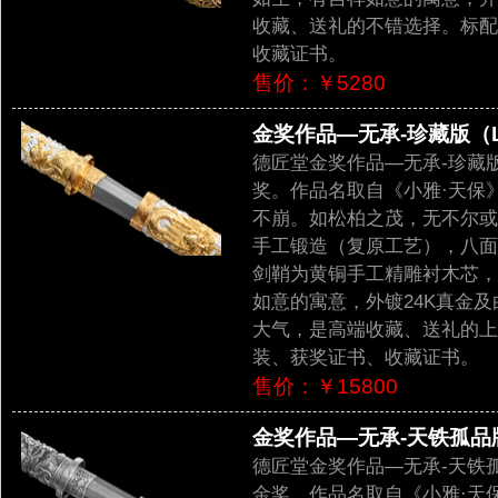
收藏、送礼的不错选择。标配
收藏证书。
售价：￥5280
金奖作品—无承-珍藏版（LJ
德匠堂金奖作品—无承-珍藏
奖。作品名取自《小雅·天保
不崩。如松柏之茂，无不尔或
手工锻造（复原工艺），八面
剑鞘为黄铜手工精雕衬木芯，
如意的寓意，外镀24K真金
大气，是高端收藏、送礼的上
装、获奖证书、收藏证书。
售价：￥15800
金奖作品—无承-天铁孤品版(L
德匠堂金奖作品—无承-天铁
金奖。作品名取自《小雅·天