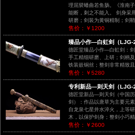
理屈襞蟠曲若鱼肠。《淮南子
能断，刺之不能入。 剑身采
研磨；剑装为黄铜精制；剑鞘
售价：￥1200
臻品小作—白虹剑（LJG-2
德匠堂臻品小作—白虹剑：剑
手工精细研磨、上研；剑柄及
铁装嵌铜丝；整剑非常精致且
售价：￥5280
专利新品—则天剑（LJG-2
德匠堂新品—则天剑（中国历
剑）：作品以唐草为主要元素
自龙泉七星井水淬火，上等研
木，以保护剑身；整剑小巧精
售价：￥2600