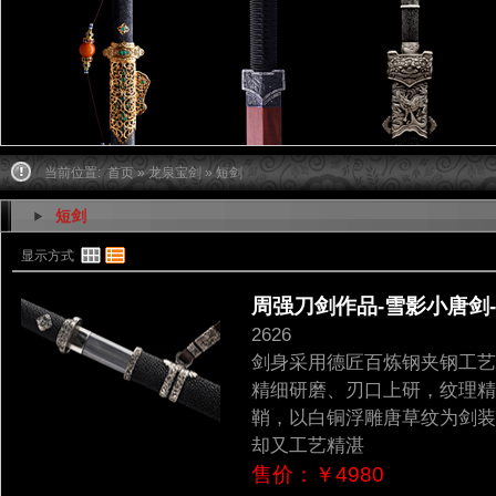
当前位置:
首页
»
龙泉宝剑
» 短剑
短剑
显示方式
周强刀剑作品-雪影小唐剑-经
2626
剑身采用德匠百炼钢夹钢工艺
精细研磨、刃口上研，纹理精
鞘，以白铜浮雕唐草纹为剑装
却又工艺精湛
售价：￥4980