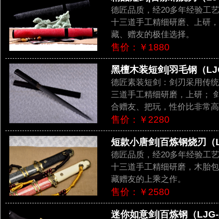
德匠品质，经20多年经验工
十三道手工精细研磨、上研，
藏、赠友的极佳选择。
售价：￥1880
黑檀木装短剑|羽毛钢（LJG
德匠素装短剑：剑刃采用传统
三道手工精细研磨，上研； 
合赠友、把玩，性价比非常高
售价：￥2280
短款小唐剑|百炼钢烧刃（LJ
德匠品质，经20多年经验工
十三道手工精细研磨，木胎包
藏赠友的上乘之作。
售价：￥2580
迷你如意剑|百炼钢（LJG-