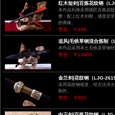
红木短剑|百炼花纹钢（LJG
本作品剑身采用德匠百炼花纹
磨；配上红木剑鞘，感觉非常
的青睐。
售价：￥458
追风|毛铁草钢混合炼制（LJ
本作品采用本土毛铁及草钢经
售价：￥13800
金兰剑|花纹钢（LJG-261
采用花纹钢锻造，经古法淬火
制作。
售价：￥850
中正剑|百炼花纹钢（LJG-