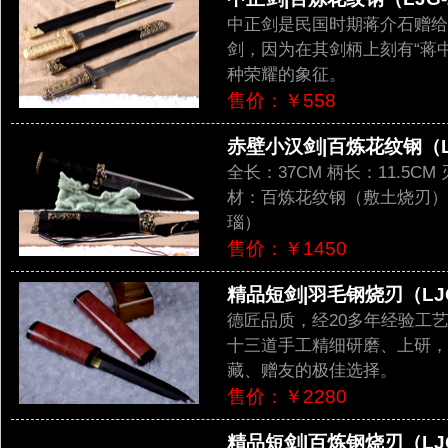
中正剑是民国时期蒋介石赠给
剑，因为在其剑柄上刻有“蒋中
种荣耀的象征。
售价：￥558
赤壁小汉剑|百炼花纹钢（LJ
全长：37CM 柄长：11.5CM 
材：百炼花纹钢（敷土烧刃）
瑙）
售价：￥1450
精品短剑|羽毛钢烧刃（LJG
德匠品质，经20多年经验工
十三道手工精细研磨、上研，
藏、赠友的极佳选择。
售价：￥2280
精品短剑|百炼钢烧刃（LJG