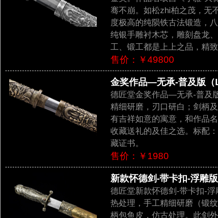
骞不崩。如松zhi柏之茂，
度极高的纯陨铁古法锻造，八
纯银手雕衬木芯，雕刻盘龙、
工、锻工都是上上之品，精致
售价：￥49800
金奖作品—无承-普及版（LJ
德匠堂金奖作品—无承-普及
精细研磨，刃口研白；剑柄及
有吉祥如意的寓意，和作品名
收藏送礼的及佳之选。标配：
藏证书。
售价：￥1980
新款怀德剑-带卡扣-浮雕版（L
德匠堂新款怀德剑-带卡扣-
热处理，手工精细研磨（锻纹
柄包鱼皮，仿古处理。此剑外