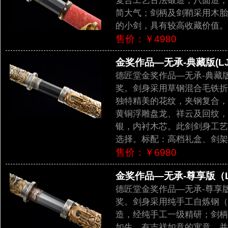
复合工艺古法锻造，八面造，
简大气；剑柄及剑鞘采用木胎
的小剑，具有较高收藏价值。
售价：￥4980
金奖作品—无承-典藏版(LJG
德匠堂金奖作品—无承-典藏
奖。剑身采用草钢混合毛铁折
独特精美的花纹，夹钢复合，
黄铜浮雕盘龙、祥云及回纹，
银，内衬木芯。此剑剑身工艺
选择。标配：高档礼盒、剑架
售价：￥6980
金奖作品—无承-尊享版（LJ
德匠堂金奖作品—无承-尊享
奖。剑身采用纯手工自炼钢（
造，经纯手工一级精研；剑柄
如生，有吉祥如意的寓意，并