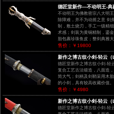
德匠堂新作—不动明王-典藏版
不动明王为佛教密宗八大明王
除障难，并不为动摇之意 剑
制，敷土烧刃，手工一级精细
术感；剑装为黄铜精制，鎏金
胎包裹珍珠鱼皮；整剑典雅大
售价：￥19800
新作之博古纹小剑-轻云（LJ
德匠堂新作之博古纹小剑-轻
复合工艺古法锻造，八面造，
简大气；剑柄及剑鞘采用木胎
的小剑，具有较高收藏价值。
售价：￥4980
新作之博古纹小剑-轻云（LJ
德匠堂新作之博古纹小剑-轻