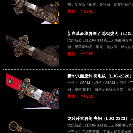
鞘，复古豪华铜装，是收藏、赠友的极佳
售价：￥2980
新唐草豪华唐剑|百炼钢烧刃（LJG-2
德匠品质，经20多年经验工艺师采用百
鞘，唐草豪华复古铜装，是收藏、赠友的
售价：￥2980
豪华八面唐剑|羽毛纹（LJG-2328
全长：105CM ；柄长：24CM ；刃长：77
钢；鞘材(柄材)：白木全包珍珠鱼皮； 
售价：￥6280
龙装环首唐剑|夹钢（LJG-2323）
德匠品质，经20多年经验工艺师采用传统
十三道手工精细研磨，刀鞘为优质紫光檀