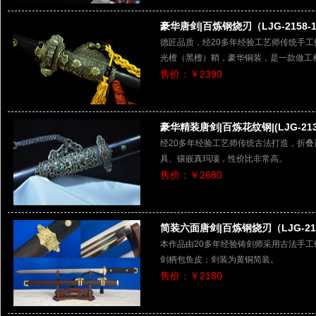
豪华唐剑|百炼钢烧刃（LJG-2158-
德匠品质，经20多年经验工艺师传统手
光檀（黑檀）鞘，豪华铜装，是一款做工
售价：￥2390
豪华精装唐剑|百炼花纹钢|(LJG-213
经20多年经验工艺师传统古法打造，折
具、镶嵌真玛瑙，性价比非常高。
售价：￥2680
简装六面唐剑|百炼钢烧刃（LJG-21
本作品由20多年经验铸剑师采用古法手
剑柄包鱼皮；剑装为黄铜简装。
售价：￥2180