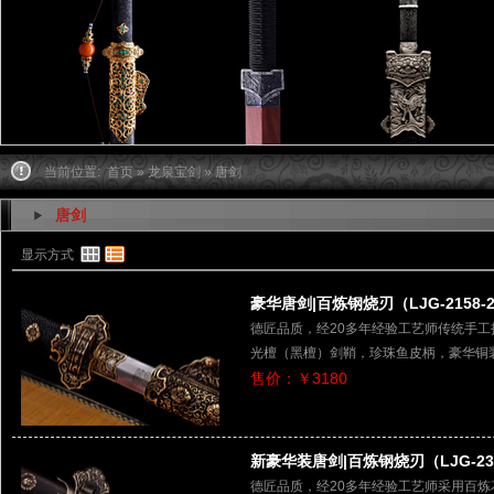
当前位置:
首页
»
龙泉宝剑
» 唐剑
唐剑
显示方式
豪华唐剑|百炼钢烧刃（LJG-2158-
德匠品质，经20多年经验工艺师传统手
光檀（黑檀）剑鞘，珍珠鱼皮柄，豪华铜
售价：￥3180
新豪华装唐剑|百炼钢烧刃（LJG-23
德匠品质，经20多年经验工艺师采用百