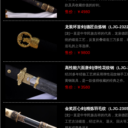
款及具收藏价值的好剑。
售价：￥4980
龙装环首剑|德匠自炼钢（LJG-232
[龙]一直是中华民族吉祥的代表，龙泉德
统的锻造工艺，反复折叠锻造三万多层，
送礼的上等选择。
售价：￥9800
高性能六面唐剑|弹性花纹钢（LJG-2
经20多年经验工艺师采用弹性花纹钢手
黄铜装具，是一款值得收藏的经典之作。
售价：￥3580
金奖匠心剑|精炼羽毛纹（LJG-230
[龙]一直是中华民族吉祥的代表，龙泉德
工艺古法锻造，经过淬火、退火、回火等
朋友或商务送礼。