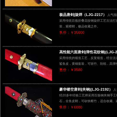
极品唐剑|旋焊（LJG-2217）
人气指
采用传统百炼折叠花纹钢旋焊工艺古法打
装，紫檀鞘，极品收藏之作。
售价：￥35800
高性能六面唐剑|弹性花纹钢|(LJG-2
采用传统的锻造工艺，反复锻造，经古法
鲨鱼皮，黄铜套装，可斩竹、削纸，高弹
售价：￥3580
豪华镂空唐剑|夹钢|(LJG-2192）
人
经20多年经验工艺师采用百炼钢夹钢手
石，全鱼皮鞘，可砍铁断竹，适合收藏、
售价：￥6880