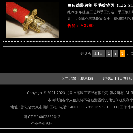
鱼皮简装唐剑|羽毛纹烧刃（LJG-21
经20多年经验工艺师手工打造，手工锻
果），剑鞘包裹珍珠鲨鱼皮，黄铜唐剑装
售价：￥3780
共 3 页
上1页
1
2
3
此类
公司介绍
|
联系我们
|
订购须知
|
代理须知
Copyright © 2021-2023 龙泉市德匠工艺品有限公司 版权所有, All Rig
本商城顾客个人信息将不会被泄露给其他任何机构和
地址：浙江省龙泉市回归工程 | 电话：400-000-6782 13735919193 | 工作时间
浙ICP备14002322号-2
企业营业执照