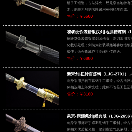
钢手工锻造，古法淬火，经龙泉当地特有
木；剑装为雕刻名匠采用黄铜精雕而成。
售价：￥5580
饕餮纹铁装错银汉剑|地肌精炼钢（LJ
德匠堂铁装错银汉剑凹槽版：剑刃采用古
化妆研处理；剑装为铁装浮雕饕餮纹错银
极佳；适合收藏亦可高端礼仪赠送。
售价：￥6880
新宋剑|扭转百炼钢（LJG-2701）
剑身采用扭转百炼钢手工锻造，经古法淬
剑鞘选用上等紫光檀；此剑不管是工艺还
售价：￥3180
泉宗-康熙佩剑|经典版（LJG-2696
剑身采用德匠手锻羽毛钢手工锻制，经古
剑鞘为优质紫光檀；整剑贵族气息浓烈，