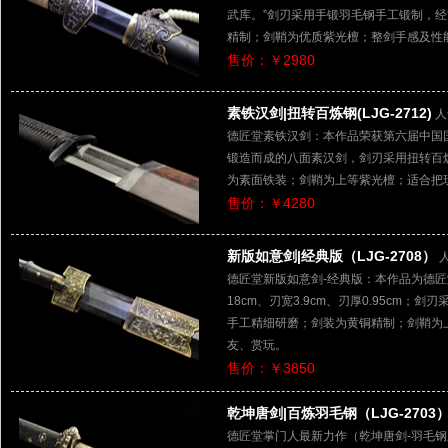
武库。”剑刃采用手锻羽毛钢手工锻制，
精制；剑鞘为优质紫光檀；整剑手感及性
售价：￥2980
素铁汉剑|扭转百炼钢(LJG-2712)
人
德匠堂素铁汉剑：本作品荣获第六届中国
锻造而成的八面素汉剑，剑刃采用扭转百
为素面铁装；剑鞘为上等紫光檀；适合把
售价：￥4280
新版如意剑|经典版（LJG-2708）
德匠堂新版如意剑-经典版：本作品为德匠
18cm、刃宽3.9cm、刃厚0.95cm
手工精细研磨；剑装为黄铜精制；剑鞘为
友、赏玩。
售价：￥3850
乾坤唐剑|百炼羽毛钢（LJG-2703
德匠堂掌门人最新力作（乾坤唐剑-羽毛钢版）