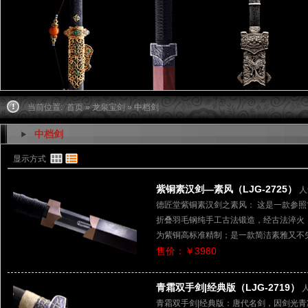
当前位置:
首页
»
龙泉宝剑
» 中档剑
中档剑
显示方式
紫铜素汉剑—素风（LJG-2725）
人
德匠堂紫铜素汉剑之素风： 这是一款参
折叠羽毛钢纯手工古法锻造，经古法淬火
为紫铜高标准精制；是一款简洁素雅又不
售价：￥3980
青霜双手剑|经典版（LJG-2719）
青霜双手剑|经典版：唐代名剑，因剑光青