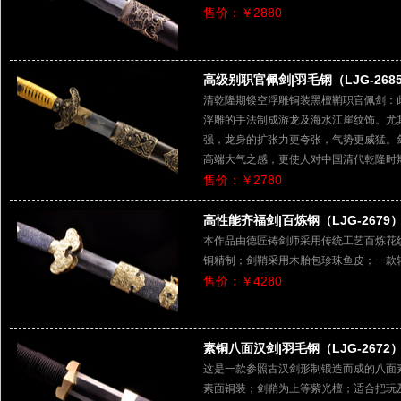
售价：￥2880
高级别职官佩剑|羽毛钢（LJG-268
清乾隆期镂空浮雕铜装黑檀鞘职官佩剑：
浮雕的手法制成游龙及海水江崖纹饰。尤
强，龙身的扩张力更夸张，气势更威猛。
高端大气之感，更使人对中国清代乾隆时
售价：￥2780
高性能齐福剑|百炼钢（LJG-2679
本作品由德匠铸剑师采用传统工艺百炼花
铜精制；剑鞘采用木胎包珍珠鱼皮；一款
售价：￥4280
素铜八面汉剑|羽毛钢（LJG-2672
这是一款参照古汉剑形制锻造而成的八面
素面铜装；剑鞘为上等紫光檀；适合把玩