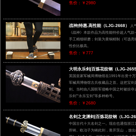
售价：￥2980
战神|特惠.高性能（LJG-2668）
人气
《战神》本款作品为高性能特价超人气款
手工精细研磨；剑装为黄铜精制（可选亮铜
性价比极高。
售价：￥777
大明永乐剑|百炼花纹钢（LJG-265
英国皇家军械局博物馆在1991年出资十
军械局博物馆古兵收藏品之首。这把宝剑
剑。当时由八国联军侵略中国之时被掠夺走
乐剑”“永乐宝剑”等多种称号。
售价：￥2680
名剑之龙渊剑|百炼花纹钢（LJG-26
中国古代十大名剑之一。现在也通指浙江
所铸。欧冶子为铸此剑，凿开茨山 ，放出