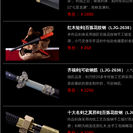
星"。剑成之后，俯视剑身，如同登高山而
曰"七星龙渊"，简称龙渊剑。
售价：￥1880
红木短剑|百炼花纹钢（LJG-2638
本作品剑身采用德匠百炼花纹钢手工锻造
调，小巧灵便非常适剑中短款收藏爱好者
售价：￥458
齐福剑|可砍钢筋（LJG-2636）
人气
德匠品质，剑刃经20多年经验工艺师采
喜欢爆砍的朋友制作的，可砍钢筋。
售价：￥2250
十大名剑之莫邪剑|百炼花纹钢（LJG-
作品剑身采用传统工艺百炼钢手工锻打而
磨；剑鞘为精选优质红木;全手工包铜雕
售价：￥2280