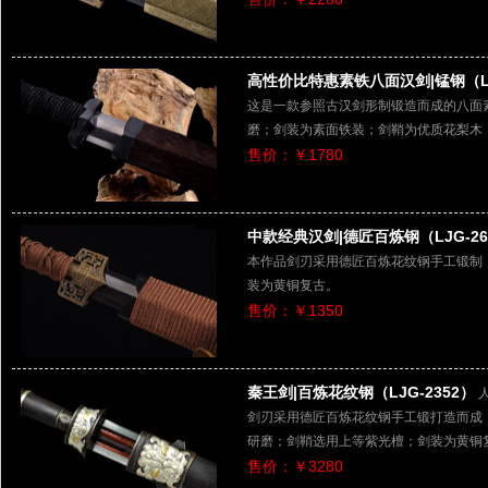
高性价比特惠素铁八面汉剑|锰钢（LJ
这是一款参照古汉剑形制锻造而成的八面
磨；剑装为素面铁装；剑鞘为优质花梨木
售价：￥1780
中款经典汉剑|德匠百炼钢（LJG-26
本作品剑刃采用德匠百炼花纹钢手工锻制
装为黄铜复古。
售价：￥1350
秦王剑|百炼花纹钢（LJG-2352）
剑刃采用德匠百炼花纹钢手工锻打造而成
研磨；剑鞘选用上等紫光檀；剑装为黄铜
售价：￥3280