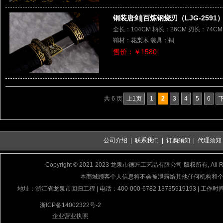
铜装唐剑|百炼钢烧刃（LJG-2591
全长：104CM 柄长：26CM 刃长：74C
鞘材：花梨木 装具：铜
售价：￥1580
共 6 页
上1页
1
2
3
4
5
6
公司介绍
|
联系我们
|
订购须知
|
代理须知
Copyright © 2021-2023 龙泉市德匠工艺品有限公司 版权所有, All Rig
本商城顾客个人信息将不会被泄露给其他任何机构和
地址：浙江省龙泉市回归工程 | 电话：400-000-6782 13735919193 | 工作时间
浙ICP备14002322号-2
企业营业执照