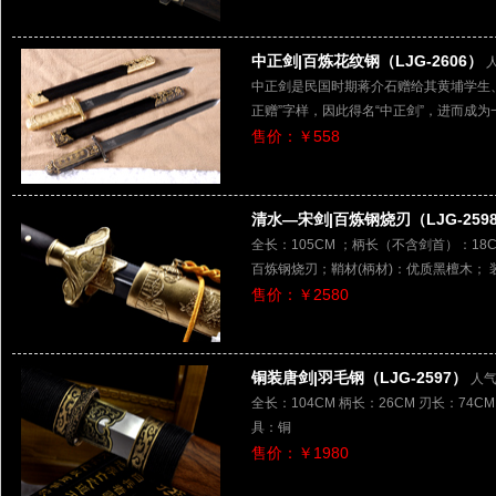
中正剑|百炼花纹钢（LJG-2606）
中正剑是民国时期蒋介石赠给其黄埔学生
正赠”字样，因此得名“中正剑”，进而成
售价：￥558
清水—宋剑|百炼钢烧刃（LJG-259
全长：105CM ；柄长（不含剑首）：18CM
百炼钢烧刃；鞘材(柄材)：优质黑檀木； 
售价：￥2580
铜装唐剑|羽毛钢（LJG-2597）
人气
全长：104CM 柄长：26CM 刃长：74CM
具：铜
售价：￥1980