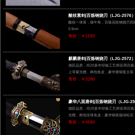
酸枝素剑|百炼钢烧刃（LJG-2576
酸枝一体装，镶牛角，百炼花纹钢烧刃四面剑，
0.9cm
售价：￥1580
麒麟唐剑|百炼钢烧刃（LJG-2572
德匠品质，经20多年经验工艺师采用百
上等紫光檀、柄包鱼皮，豪华黄铜复古装
售价：￥3280
豪华八面唐剑|百炼钢烧刃（LJG-25
德匠品质，经20多年经验工艺师采用百
光檀、柄包珍珠鱼皮；豪华铜装镶绿松石
售价：￥4580