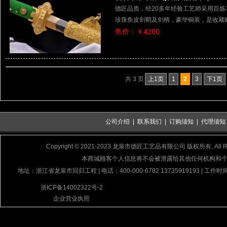
德匠品质，经20多年经验工艺师采用百
珍珠鱼皮剑鞘及剑柄，豪华铜装，是收藏
售价：￥4280
共 3 页
上1页
1
2
3
下1页
公司介绍
|
联系我们
|
订购须知
|
代理须知
Copyright © 2021-2023 龙泉市德匠工艺品有限公司 版权所有, All Rig
本商城顾客个人信息将不会被泄露给其他任何机构和
地址：浙江省龙泉市回归工程 | 电话：400-000-6782 13735919193 | 工作时间
浙ICP备14002322号-2
企业营业执照