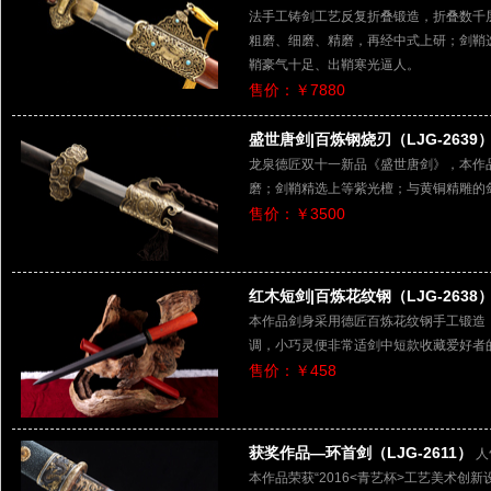
法手工铸剑工艺反复折叠锻造，折叠数千
粗磨、细磨、精磨，再经中式上研；剑鞘
鞘豪气十足、出鞘寒光逼人。
售价：￥7880
盛世唐剑|百炼钢烧刃（LJG-2639
龙泉德匠双十一新品《盛世唐剑》，本作
磨；剑鞘精选上等紫光檀；与黄铜精雕的
售价：￥3500
红木短剑|百炼花纹钢（LJG-2638
本作品剑身采用德匠百炼花纹钢手工锻造
调，小巧灵便非常适剑中短款收藏爱好者
售价：￥458
获奖作品—环首剑（LJG-2611）
人
本作品荣获“2016<青艺杯>工艺美术创