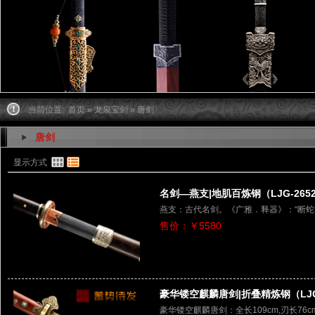
当前位置:
首页
»
龙泉宝剑
» 唐剑
唐剑
显示方式
名剑—燕支|地肌百炼钢（LJG-265
燕支：古代名剑。《广雅．释器》：“断
售价：￥5580
豪华镂空麒麟唐剑|折叠精炼钢（LJG-
豪华镂空麒麟唐剑：全长109cm,刃长76