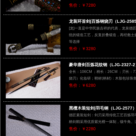
售价：￥7280
龙装环首剑|百炼钢烧刃（LJG-258
[龙]一直是中华民族吉祥的代表，龙泉德
统的锻造工艺，反复折叠锻造，再经敷土
等选择
售价：￥3280
豪华唐剑百炼花纹钢（LJG-2327-2
全长：106CM ；柄长：26CM ；刃长：7
烧刃）化妆研；鞘材(柄材)：木胎包珍珠
售价：￥6280
黑檀木装短剑|羽毛钢（LJG-2577
德匠素装短剑：剑刃采用传统工艺百炼羽
柄剑鞘采用优质紫光檀一体制，镶牛角。
售价：￥2280