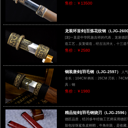
售价：￥13500
龙装环首剑|百炼花纹钢（LJG-260
[龙]一直是中华民族吉祥的代表，龙泉德
造工艺，反复锻造，经古法淬火，十三道
售价：￥2580
铜装唐剑|羽毛钢（LJG-2597）
人气
全长：104CM 柄长：26CM 刃长：74CM
具：铜
售价：￥1980
精品短剑|羽毛钢烧刃（LJG-2596
德匠品质，经20多年经验工艺师采用德
胎包珍珠鲨鱼皮柄鞘，牛角剑装，是收藏