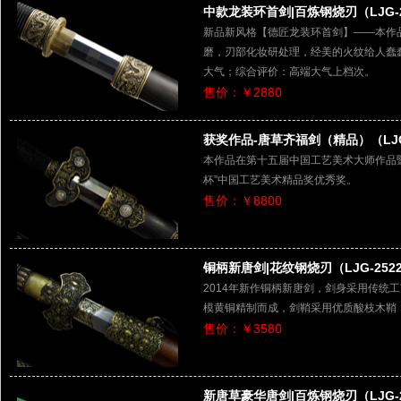
中款龙装环首剑|百炼钢烧刃（LJG-2
新品新风格【德匠龙装环首剑】——本作
磨，刃部化妆研处理，经美的火纹给人蠢
大气；综合评价：高端大气上档次。
售价：￥2880
获奖作品-唐草齐福剑（精品）（LJG
本作品在第十五届中国工艺美术大师作品暨
杯”中国工艺美术精品奖优秀奖。
售价：￥8800
铜柄新唐剑|花纹钢烧刃（LJG-252
2014年新作铜柄新唐剑，剑身采用传统
模黄铜精制而成，剑鞘采用优质酸枝木鞘
售价：￥3580
新唐草豪华唐剑|百炼钢烧刃（LJG-2