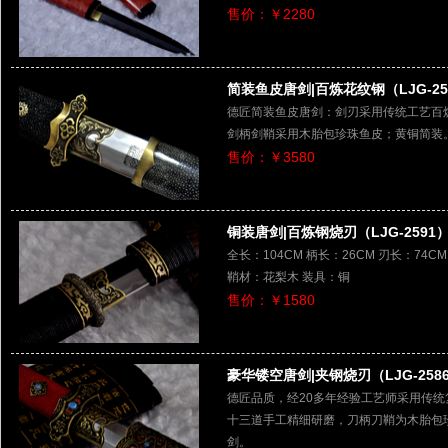
售价：￥2280
简装鱼皮唐剑|百炼花纹钢（LJG-25
德匠简装鱼皮唐剑：剑刃采用传统工艺百
剑柄剑鞘采用木胎包珍珠鱼皮；黄铜简装
售价：￥3580
铜装唐剑|百炼钢烧刃（LJG-2591
全长：104CM 柄长：26CM 刃长：74C
鞘材：花梨木 装具：铜
售价：￥1580
豪华镂空唐剑|夹钢烧刃（LJG-258
德匠品质，经20多年经验工艺师采用传统
十三道手工精细研磨，刀柄刀鞘为木胎包
剑。